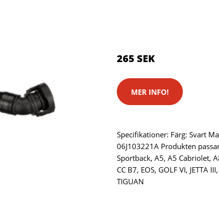
Kategorier:
Systemkameror
Brand:
Gates
265 SEK
MER INFO!
Specifikationer: Färg: Svart Mat
06J103221A Produkten passar
Sportback, A5, A5 Cabriolet, 
CC B7, EOS, GOLF VI, JETTA II
TIGUAN