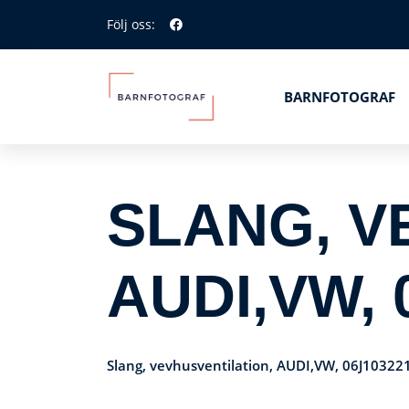
Följ oss:
BARNFOTOGRAF
SLANG, V
AUDI,VW, 
Slang, vevhusventilation, AUDI,VW, 06J10322