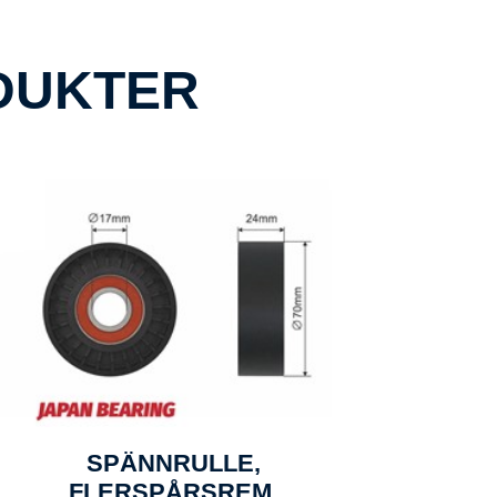
DUKTER
SPÄNNRULLE,
FLERSPÅRSREM,