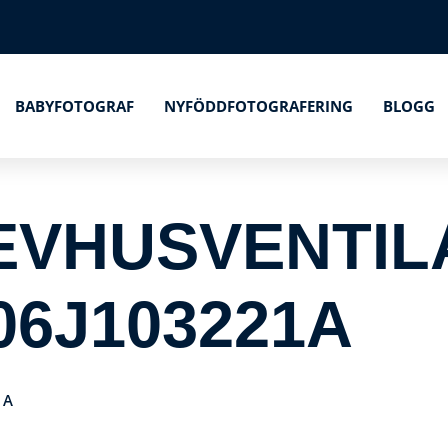
BABYFOTOGRAF
NYFÖDDFOTOGRAFERING
BLOGG
EVHUSVENTIL
06J103221A
1A