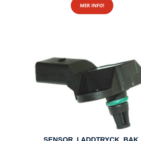
MER INFO!
SENSOR, LADDTRYCK, BAK,