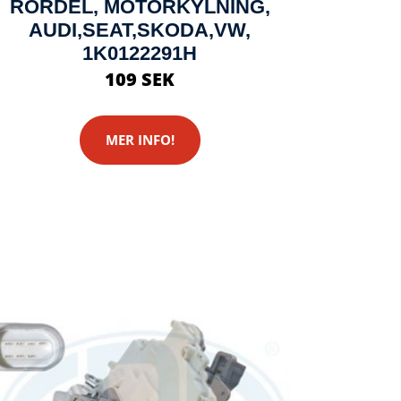
RÖRDEL, MOTORKYLNING,
AUDI,SEAT,SKODA,VW,
1K0122291H
109 SEK
MER INFO!