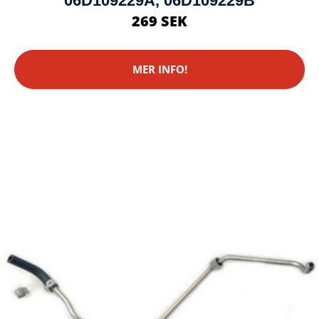
06D109229A, 06D109229B
269 SEK
MER INFO!