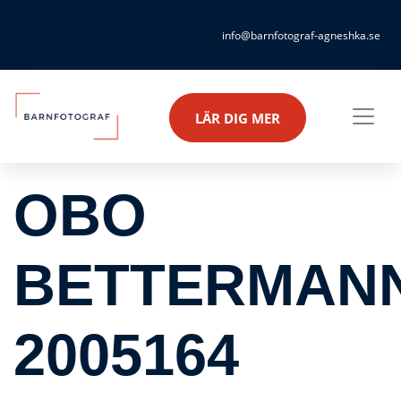
info@barnfotograf-agneshka.se
LÄR DIG MER
OBO
BETTERMAN
2005164