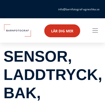
info@barnfotograf-agneshka.se
LÄR DIG MER
SENSOR,
LADDTRYCK,
BAK,