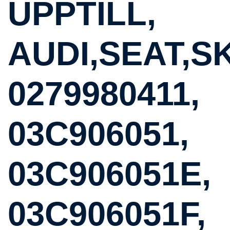
UPPTILL,
AUDI,SEAT,S
0279980411,
03C906051,
03C906051E,
03C906051F,