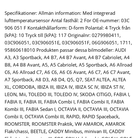
Specifikationer: Allmän information: Med integrerad
lufttemperatursensor Antal fästhål: 2 För OE-nummer: 03C
906 051 F Kontakthållarform: D-form Polantal: 4 Tryck från
[kPA]: 10 Tryck till [kPA]: 117 Originalnr: 0279980411,
03C906051, 03C906051E, 03C906051F, 06G906051, 1711,
95860618010 Produkten passar dessa bilmodeller: AUDI
A3, A3 Sportback, A4 B7, A4 B7 Avant, A4 B7 Cabriolet, A4
B8, A4 B8 Avant, A5, A5 Cabriolet, A5 Sportback, A6 Allroad
C6, A6 Allroad C7, A6 C6, A6 C6 Avant, A6 C7, A6 C7 Avant,
A7 Sportback, A8 D3, A8 D4, Q5, Q7, SEAT ALTEA, ALTEA
XL, CORDOBA, IBIZA III, IBIZA IV, IBIZA SC IV, IBIZA ST IV,
LEON, Mii, TOLEDO III, TOLEDO IV, SKODA CITIGO, FABIA I,
FABIA II, FABIA III, FABIA Combi I, FABIA Combi II, FABIA
Kombi III, FABIA Sedan I, OCTAVIA II, OCTAVIA III, OCTAVIA
Combi II, OCTAVIA Combi III, RAPID, RAPID Spaceback,
ROOMSTER, ROOMSTER Praktik, VW AMAROK, AMAROK
Flak/chassi, BEETLE, CADDY Minibus, minivan III, CADDY