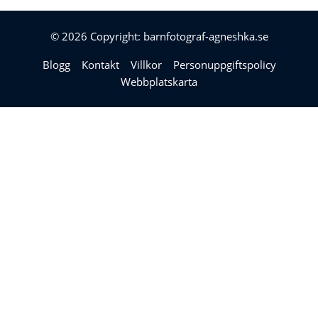
© 2026 Copyright: barnfotograf-agneshka.se
Blogg
Kontakt
Villkor
Personuppgiftspolicy
Webbplatskarta