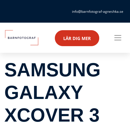
info@barnfotograf-agneshka.se
LÄR DIG MER
SAMSUNG
GALAXY
XCOVER 3