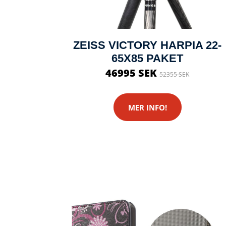
ZEISS VICTORY HARPIA 22-
65X85 PAKET
46995 SEK
52355 SEK
MER INFO!