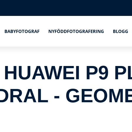
BABYFOTOGRAF
NYFÖDDFOTOGRAFERING
BLOGG
HUAWEI P9 P
RAL - GEOM