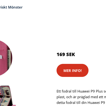
riskt Mönster
Kategorier:
Kameror
,
Stativ
Brand:
Huawei
Color:
Flerfärgad
169 SEK
MER INFO!
Ett fodral till Huawei P9 Plus 
plast, och är präglad med ett 
detta fodral till din Huawei P9