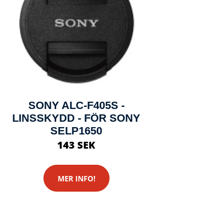
SONY ALC-F405S -
LINSSKYDD - FÖR SONY
SELP1650
143 SEK
MER INFO!