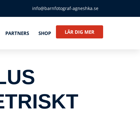
info@barnfotograf-agneshka.se
LÄR DIG MER
PARTNERS
SHOP
LUS
ETRISKT