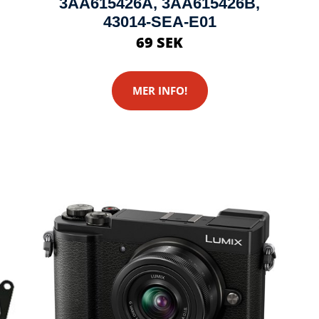
3AA615426A, 3AA615426B,
43014-SEA-E01
69 SEK
MER INFO!