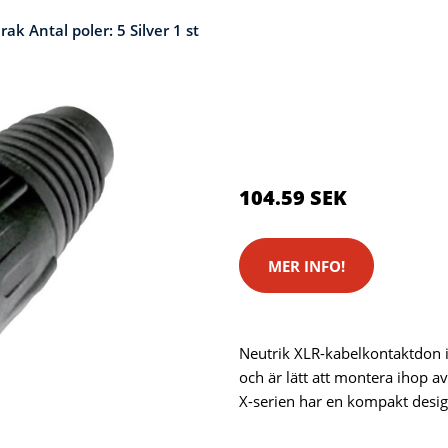
 Antal poler: 5 Silver 1 st
Kategorier:
Systemkameror
Brand:
Neutrik
104.59 SEK
MER INFO!
Neutrik XLR-kabelkontaktdon i
och är lätt att montera ihop a
X-serien har en kompakt desig