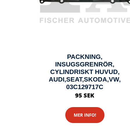
PACKNING,
INSUGSGRENRÖR,
CYLINDRISKT HUVUD,
AUDI,SEAT,SKODA,VW,
03C129717C
95 SEK
MER INFO!