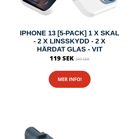
IPHONE 13 [5-PACK] 1 X SKAL
- 2 X LINSSKYDD - 2 X
HÄRDAT GLAS - VIT
119 SEK
249 SEK
MER INFO!