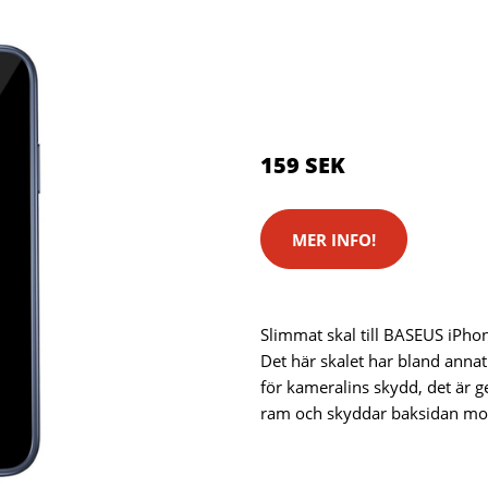
Kategorier:
Reservdelar
,
Mob
Brand:
Apple
Color:
Blå
159 SEK
MER INFO!
Slimmat skal till BASEUS iPhon
Det här skalet har bland anna
för kameralins skydd, det är 
ram och skyddar baksidan mot