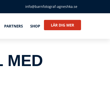
info@barnfotograf-agneshka.se
LÄR DIG MER
PARTNERS
SHOP
L MED