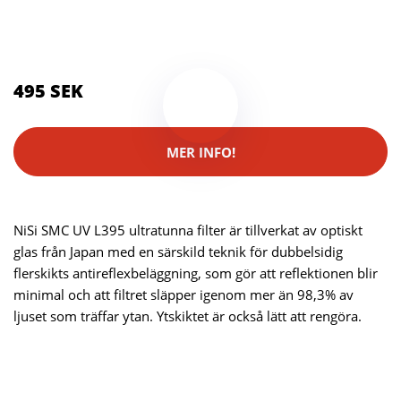
Kategorier:
Reservdelar
,
Kameror
,
Optik
,
Mobilkamera
Brand:
Nisi
495 SEK
MER INFO!
NiSi SMC UV L395 ultratunna filter är tillverkat av optiskt
glas från Japan med en särskild teknik för dubbelsidig
flerskikts antireflexbeläggning, som gör att reflektionen blir
minimal och att filtret släpper igenom mer än 98,3% av
ljuset som träffar ytan. Ytskiktet är också lätt att rengöra.