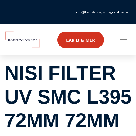
info@barnfotograf-agneshka.se
LÄR DIG MER
NISI FILTER
UV SMC L395
72MM 72MM