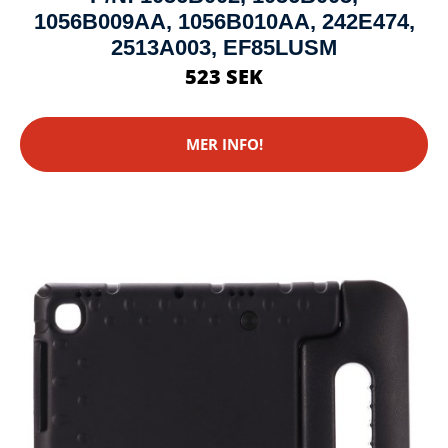
1056B009AA, 1056B010AA, 242E474,
2513A003, EF85LUSM
523 SEK
MER INFO!