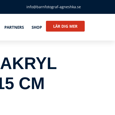
info@barnfotograf-agneshka.se
LÄR DIG MER
PARTNERS
SHOP
 AKRYL
15 CM