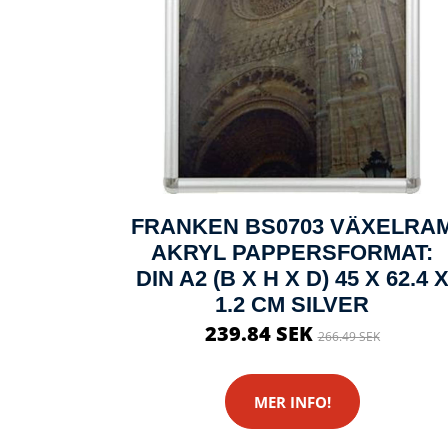
FRANKEN BS0703 VÄXELRA
AKRYL PAPPERSFORMAT:
DIN A2 (B X H X D) 45 X 62.4 
1.2 CM SILVER
239.84 SEK
266.49 SEK
MER INFO!