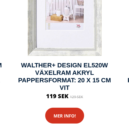
M
WALTHER+ DESIGN EL520W
VÄXELRAM AKRYL
X
PAPPERSFORMAT: 20 X 15 CM
VIT
119 SEK
129 SEK
MER INFO!