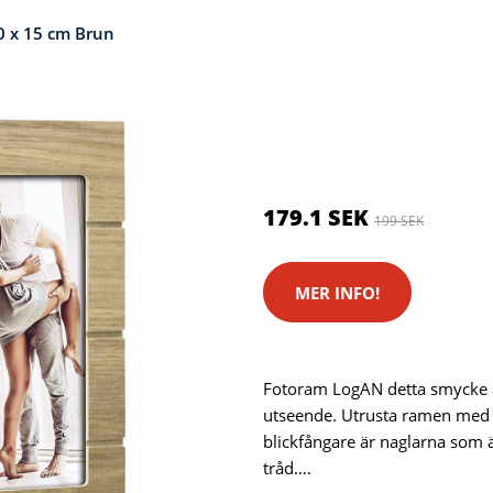
0 x 15 cm Brun
Kategorier:
Ramar
,
Fotorama
Brand:
ZEP
179.1 SEK
199 SEK
MER INFO!
Fotoram LogAN detta smycke av
utseende. Utrusta ramen med e
blickfångare är naglarna som ä
tråd….