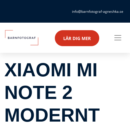
info@barnfotograf-agneshka.se
LÄR DIG MER
XIAOMI MI
NOTE 2
MODERNT