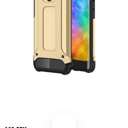
Kategorier:
Reservdelar
,
Mobilkamera
Brand:
Xiaomi
Color:
Guld