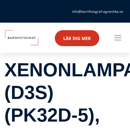
info@barnfotograf-agneshka.se
LÄR DIG MER
XENONLAMP
(D3S)
(PK32D-5),