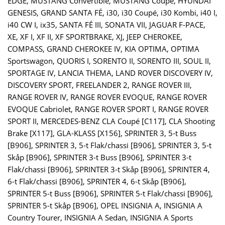
EDGE, MUSTANG Convertible, MUSTANG Coupé, HYUNDAI
GENESIS, GRAND SANTA FÉ, i30, i30 Coupé, i30 Kombi, i40 I,
i40 CW I, ix35, SANTA FÉ III, SONATA VII, JAGUAR F-PACE,
XE, XF I, XF II, XF SPORTBRAKE, XJ, JEEP CHEROKEE,
COMPASS, GRAND CHEROKEE IV, KIA OPTIMA, OPTIMA
Sportswagon, QUORIS I, SORENTO II, SORENTO III, SOUL II,
SPORTAGE IV, LANCIA THEMA, LAND ROVER DISCOVERY IV,
DISCOVERY SPORT, FREELANDER 2, RANGE ROVER III,
RANGE ROVER IV, RANGE ROVER EVOQUE, RANGE ROVER
EVOQUE Cabriolet, RANGE ROVER SPORT I, RANGE ROVER
SPORT II, MERCEDES-BENZ CLA Coupé [C117], CLA Shooting
Brake [X117], GLA-KLASS [X156], SPRINTER 3, 5-t Buss
[B906], SPRINTER 3, 5-t Flak/chassi [B906], SPRINTER 3, 5-t
Skåp [B906], SPRINTER 3-t Buss [B906], SPRINTER 3-t
Flak/chassi [B906], SPRINTER 3-t Skåp [B906], SPRINTER 4,
6-t Flak/chassi [B906], SPRINTER 4, 6-t Skåp [B906],
SPRINTER 5-t Buss [B906], SPRINTER 5-t Flak/chassi [B906],
SPRINTER 5-t Skåp [B906], OPEL INSIGNIA A, INSIGNIA A
Country Tourer, INSIGNIA A Sedan, INSIGNIA A Sports