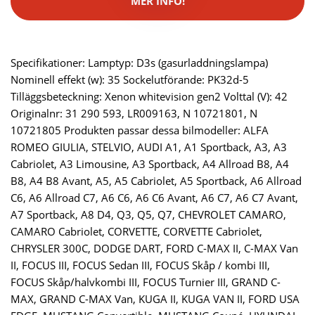
MER INFO!
Specifikationer: Lamptyp: D3s (gasurladdningslampa)
Nominell effekt (w): 35 Sockelutförande: PK32d-5
Tilläggsbeteckning: Xenon whitevision gen2 Volttal (V): 42
Originalnr: 31 290 593, LR009163, N 10721801, N
10721805 Produkten passar dessa bilmodeller: ALFA
ROMEO GIULIA, STELVIO, AUDI A1, A1 Sportback, A3, A3
Cabriolet, A3 Limousine, A3 Sportback, A4 Allroad B8, A4
B8, A4 B8 Avant, A5, A5 Cabriolet, A5 Sportback, A6 Allroad
C6, A6 Allroad C7, A6 C6, A6 C6 Avant, A6 C7, A6 C7 Avant,
A7 Sportback, A8 D4, Q3, Q5, Q7, CHEVROLET CAMARO,
CAMARO Cabriolet, CORVETTE, CORVETTE Cabriolet,
CHRYSLER 300C, DODGE DART, FORD C-MAX II, C-MAX Van
II, FOCUS III, FOCUS Sedan III, FOCUS Skåp / kombi III,
FOCUS Skåp/halvkombi III, FOCUS Turnier III, GRAND C-
MAX, GRAND C-MAX Van, KUGA II, KUGA VAN II, FORD USA