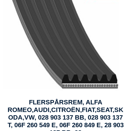
FLERSPÅRSREM, ALFA
ROMEO,AUDI,CITROËN,FIAT,SEAT,SK
ODA,VW, 028 903 137 BB, 028 903 137
T, 06F 260 549 E, 06F 260 849 E, 28 903