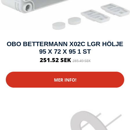
OBO BETTERMANN X02C LGR HÖLJE
95 X 72 X 95 1 ST
251.52 SEK
285.49 SEK
MER INFO!