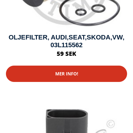
OLJEFILTER, AUDI,SEAT,SKODA,VW,
03L115562
59 SEK
MER INFO!