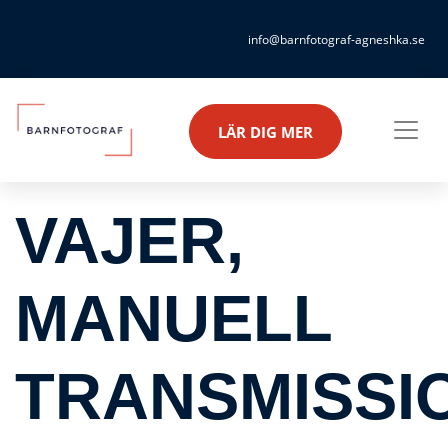
info@barnfotograf-agneshka.se
LÄR DIG MER
VAJER,
MANUELL
TRANSMISSI