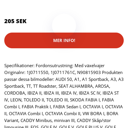
Brand:
Skruvat
205 SEK
MER INFO!
Specifikationer: Fordonsutrustning: Med växelvajer
Originalnr: 1J0711550, 1J0711761C, N90815903 Produkten
passar dessa bilmodeller: AUDI 50, A1, A1 Sportback, A3, A3
Sportback, TT, TT Roadster, SEAT ALHAMBRA, AROSA,
CORDOBA, IBIZA II, IBIZA III, IBIZA IV, IBIZA SC IV, IBIZA ST
IV, LEON, TOLEDO II, TOLEDO III, SKODA FABIA I, FABIA
Combi I, FABIA Praktik I, FABIA Sedan I, OCTAVIA I, OCTAVIA
II, OCTAVIA Combi I, OCTAVIA Combi II, VW BORA I, BORA
Variant, CADDY Minibus, minivan III, CADDY Skåp/stor
limousine III, EOS, GOLF IV, GOLF V, GOLF PLUS V, GOLF