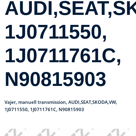
AUDI,SEAT,S
1J0711550,
1J0711761C,
N90815903
Vajer, manuell transmission, AUDI,SEAT,SKODA,VW,
1J0711550, 1J0711761C, N90815903