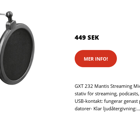
Kategorier:
Kameror
,
Stativ
Brand:
Trust
449 SEK
MER INFO!
GXT 232 Mantis Streaming M
stativ för streaming, podcasts,
USB-kontakt: fungerar genast 
datorer- Klar ljudåtergivning:…