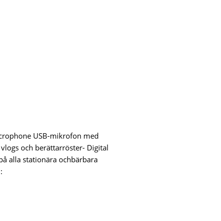
icrophone USB-mikrofon med
 vlogs och berättarröster- Digital
på alla stationära ochbärbara
: