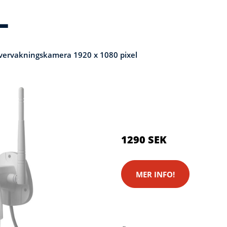
L
vervakningskamera 1920 x 1080 pixel
Kategorier:
Kameror
,
Säkerh
Brand:
Sygonix
1290 SEK
MER INFO!