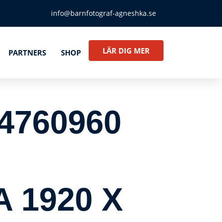
info@barnfotograf-agneshka.se
LÄR DIG MER
PARTNERS
SHOP
4760960
 1920 X