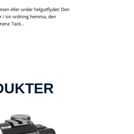
tsen eller under helgutflydet: Den
 är i sin ordning hemma, den
mera: Tack…
DUKTER