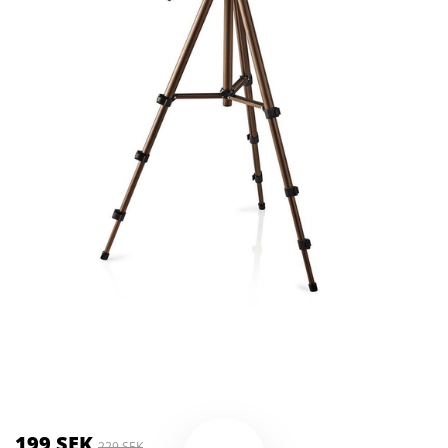
Kategorier:
Kameror
,
Stativ
Brand:
Nedis
199 SEK
229 SEK