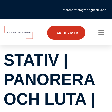
info@barnfotograf-agneshka.se
LÄR DIG MER
STATIV |
PANORERA
OCH LUTA |