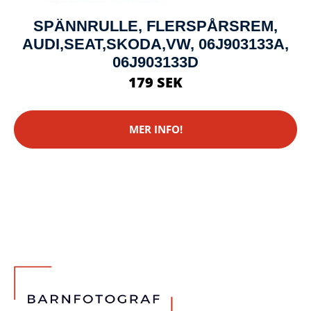
SPÄNNRULLE, FLERSPÅRSREM,
AUDI,SEAT,SKODA,VW, 06J903133A,
06J903133D
179 SEK
MER INFO!