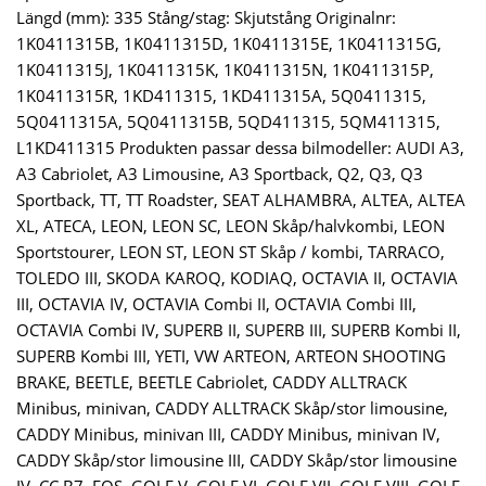
Längd (mm): 335 Stång/stag: Skjutstång Originalnr:
1K0411315B, 1K0411315D, 1K0411315E, 1K0411315G,
1K0411315J, 1K0411315K, 1K0411315N, 1K0411315P,
1K0411315R, 1KD411315, 1KD411315A, 5Q0411315,
5Q0411315A, 5Q0411315B, 5QD411315, 5QM411315,
L1KD411315 Produkten passar dessa bilmodeller: AUDI A3,
A3 Cabriolet, A3 Limousine, A3 Sportback, Q2, Q3, Q3
Sportback, TT, TT Roadster, SEAT ALHAMBRA, ALTEA, ALTEA
XL, ATECA, LEON, LEON SC, LEON Skåp/halvkombi, LEON
Sportstourer, LEON ST, LEON ST Skåp / kombi, TARRACO,
TOLEDO III, SKODA KAROQ, KODIAQ, OCTAVIA II, OCTAVIA
III, OCTAVIA IV, OCTAVIA Combi II, OCTAVIA Combi III,
OCTAVIA Combi IV, SUPERB II, SUPERB III, SUPERB Kombi II,
SUPERB Kombi III, YETI, VW ARTEON, ARTEON SHOOTING
BRAKE, BEETLE, BEETLE Cabriolet, CADDY ALLTRACK
Minibus, minivan, CADDY ALLTRACK Skåp/stor limousine,
CADDY Minibus, minivan III, CADDY Minibus, minivan IV,
CADDY Skåp/stor limousine III, CADDY Skåp/stor limousine
IV, CC B7, EOS, GOLF V, GOLF VI, GOLF VII, GOLF VIII, GOLF