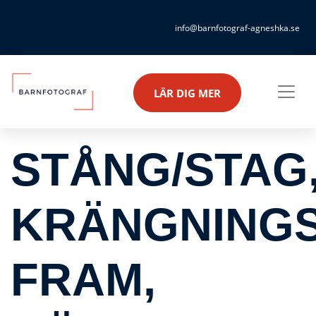
info@barnfotograf-agneshka.se
LÄR DIG MER
STÅNG/STAG
KRÄNGNING
FRAM,