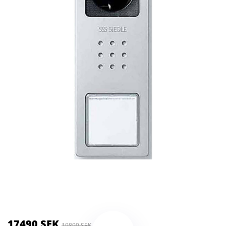
Kategorier:
Kameror
,
Optik
Brand:
Siedle
17490 SEK
19890 SEK