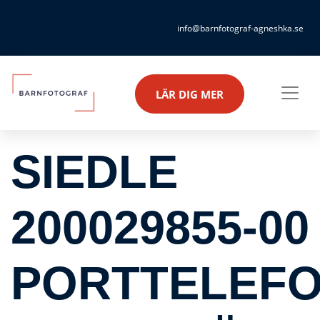
info@barnfotograf-agneshka.se
LÄR DIG MER
SIEDLE
200029855-00
PORTTELEFO