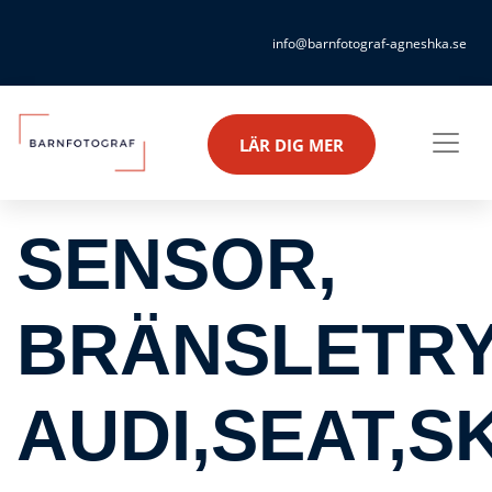
info@barnfotograf-agneshka.se
LÄR DIG MER
SENSOR,
BRÄNSLETRY
AUDI,SEAT,S