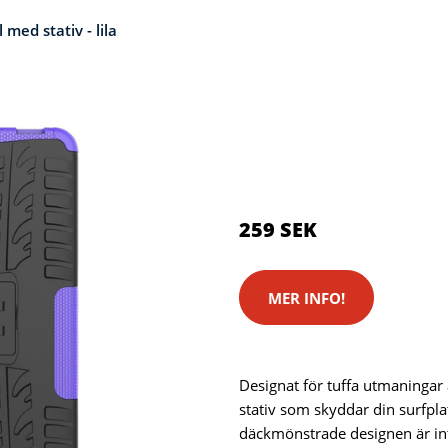
ed stativ - lila
Kategorier:
Kameror
,
Stativ
Brand:
Samsung
Color:
Lila
259 SEK
MER INFO!
Designat för tuffa utmaningar
stativ som skyddar din surfpla
däckmönstrade designen är int