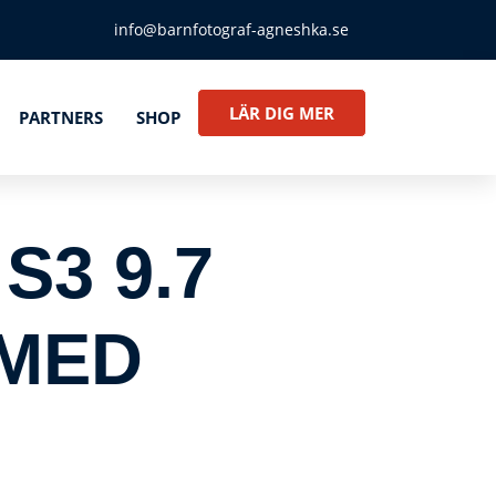
info@barnfotograf-agneshka.se
LÄR DIG MER
PARTNERS
SHOP
3 9.7
MED