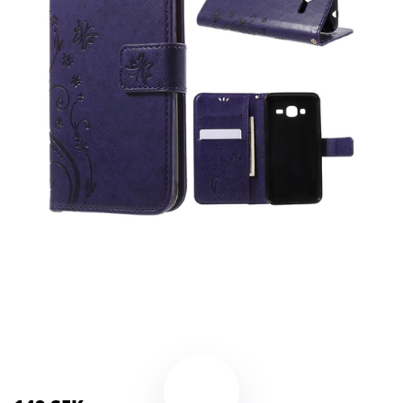
Kategorier:
Kameror
,
Stativ
Brand:
Samsung
Color:
Lila