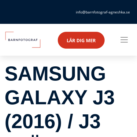
info@barnfotograf-agneshka.se
LÄR DIG MER
SAMSUNG
GALAXY J3
(2016) / J3