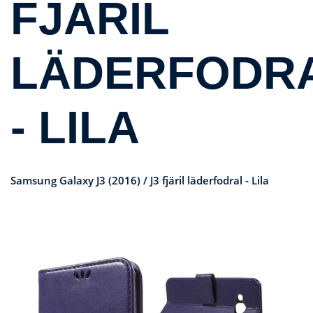
FJÄRIL
LÄDERFODR
- LILA
Samsung Galaxy J3 (2016) / J3 fjäril läderfodral - Lila