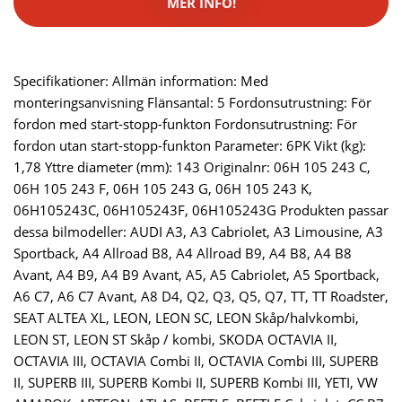
MER INFO!
Specifikationer: Allmän information: Med
monteringsanvisning Flänsantal: 5 Fordonsutrustning: För
fordon med start-stopp-funkton Fordonsutrustning: För
fordon utan start-stopp-funkton Parameter: 6PK Vikt (kg):
1,78 Yttre diameter (mm): 143 Originalnr: 06H 105 243 C,
06H 105 243 F, 06H 105 243 G, 06H 105 243 K,
06H105243C, 06H105243F, 06H105243G Produkten passar
dessa bilmodeller: AUDI A3, A3 Cabriolet, A3 Limousine, A3
Sportback, A4 Allroad B8, A4 Allroad B9, A4 B8, A4 B8
Avant, A4 B9, A4 B9 Avant, A5, A5 Cabriolet, A5 Sportback,
A6 C7, A6 C7 Avant, A8 D4, Q2, Q3, Q5, Q7, TT, TT Roadster,
SEAT ALTEA XL, LEON, LEON SC, LEON Skåp/halvkombi,
LEON ST, LEON ST Skåp / kombi, SKODA OCTAVIA II,
OCTAVIA III, OCTAVIA Combi II, OCTAVIA Combi III, SUPERB
II, SUPERB III, SUPERB Kombi II, SUPERB Kombi III, YETI, VW