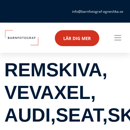
info@barnfotograf-agneshka.se
LÄR DIG MER
REMSKIVA,
VEVAXEL,
AUDI,SEAT,S