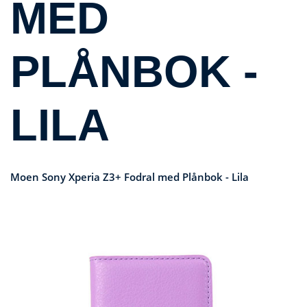
MED
PLÅNBOK -
LILA
Moen Sony Xperia Z3+ Fodral med Plånbok - Lila