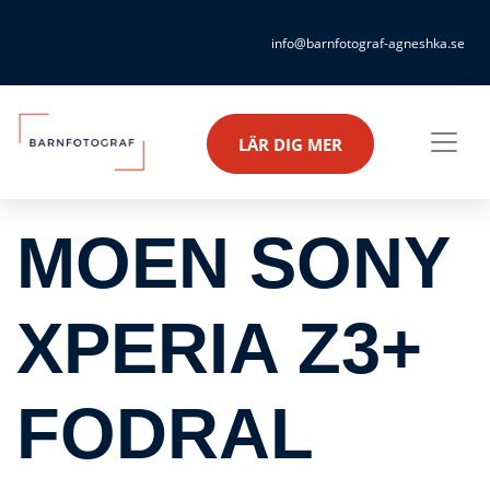
info@barnfotograf-agneshka.se
LÄR DIG MER
MOEN SONY
XPERIA Z3+
FODRAL