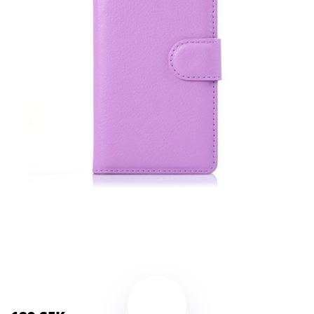
Kategorier:
Kameror
,
Stativ
Brand:
Sony
Color:
Lila