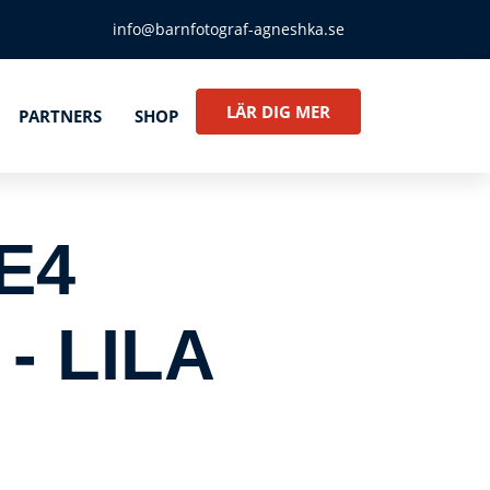
info@barnfotograf-agneshka.se
LÄR DIG MER
PARTNERS
SHOP
E4
- LILA