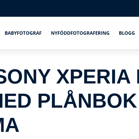
BABYFOTOGRAF
NYFÖDDFOTOGRAFERING
BLOGG
ONY XPERIA 
ED PLÅNBOK 
MA