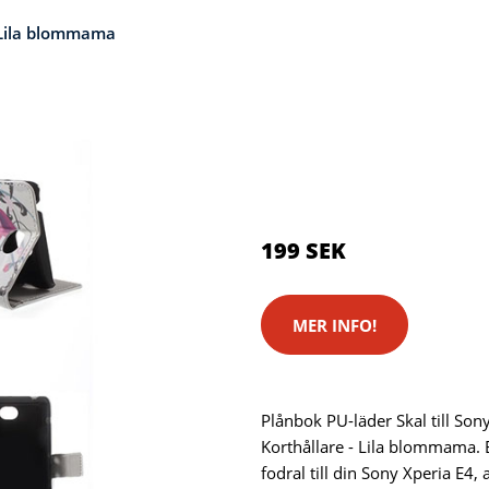
 Lila blommama
Kategorier:
Kameror
,
Stativ
Brand:
Sony
Color:
Lila
199 SEK
MER INFO!
Plånbok PU-läder Skal till Son
Korthållare - Lila blommama.
fodral till din Sony Xperia E4