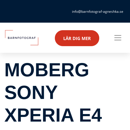
info@barnfotograf-agneshka.se
LÄR DIG MER
MOBERG
SONY
XPERIA E4