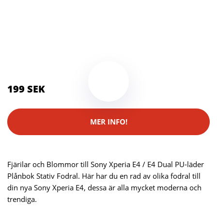
Kategorier:
Kameror
,
Stativ
Brand:
Sony
Color:
Flerfärgad
199 SEK
MER INFO!
Fjärilar och Blommor till Sony Xperia E4 / E4 Dual PU-läder
Plånbok Stativ Fodral. Här har du en rad av olika fodral till
din nya Sony Xperia E4, dessa är alla mycket moderna och
trendiga.