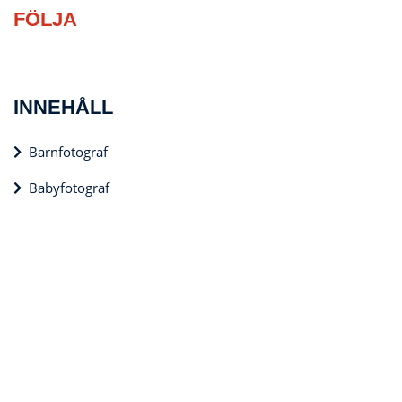
FÖLJA
INNEHÅLL
Barnfotograf
Babyfotograf
Nyföddfotografering
Blogg
KONTAKTINFORMATION
info@barnfotograf-agneshka.se