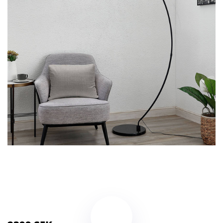
Kategorier:
Kameror
,
Stativ
Brand:
Lindby
Color:
svart, trä