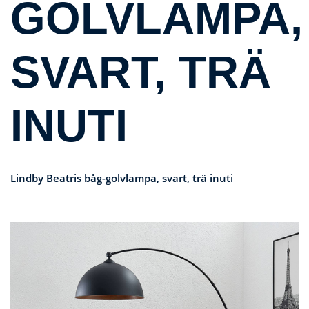
GOLVLAMPA,
SVART, TRÄ
INUTI
Lindby Beatris båg-golvlampa, svart, trä inuti