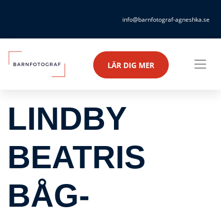
info@barnfotograf-agneshka.se
LÄR DIG MER
LINDBY
BEATRIS
BÅG-