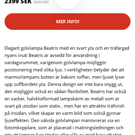
2399 SEK
2699 SEK
MER INFO!
Elegant golvlampa Beatris med en svart yta och en träfärgad
nyans inuti Beatris är avsedd för användning i
vardagsrummet, varigenom golvlampa möjliggör
positionering med olika ljus. I verkligheten betyder det att
marmorlampans botten är bakom soffan, men ljuset lyser
upp soffbordets yta. Denna design ser inte bara snygg ut,
den möjliggör också en sådan flexibilitet. Beatris har också
en vacker, halvklotformad lampskärm av metall som är
svart på utsidan som stativ , men har en attraktiv träfinish
på insidan, vilket skapar en varm bild som också gynnar
ljuseffekten. Den välvda golvlampan manövreras via en
fotomkopplare, som är placerad i matningsledningen och
gör att lampan kan tändas eller slås av med bara ett steg.