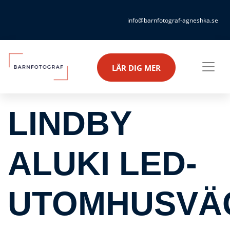
info@barnfotograf-agneshka.se
LÄR DIG MER
LINDBY
ALUKI LED-
UTOMHUSVÄ