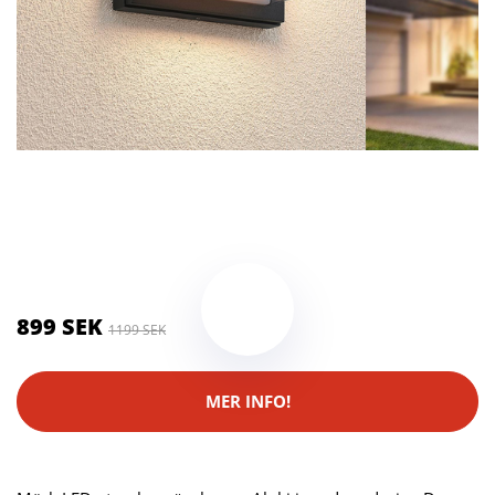
Kategorier:
Kameror
,
Stativ
Brand:
Lindby
Color:
mörkgrå
899 SEK
1199 SEK
MER INFO!