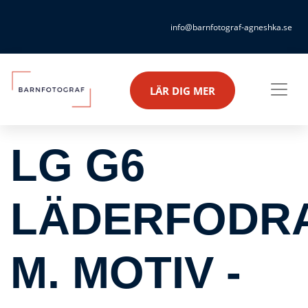
info@barnfotograf-agneshka.se
LÄR DIG MER
LG G6
LÄDERFODR
M. MOTIV -