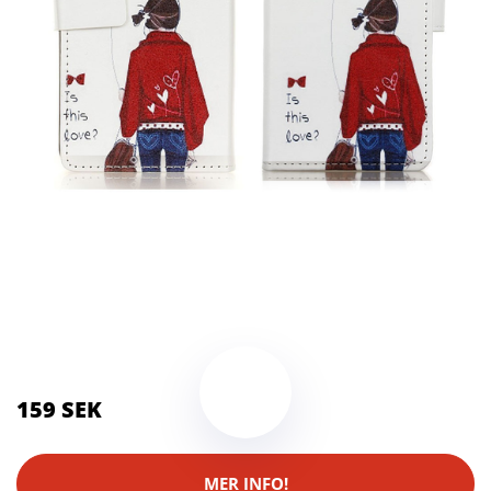
Kategorier:
Kameror
,
Stativ
Brand:
LG
Color:
Flerfärgad
159 SEK
MER INFO!