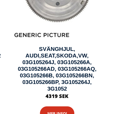
SVÄNGHJUL,
2
AUDI,SEAT,SKODA,VW,
03G105264J, 03G105266A,
03G105266AD, 03G105266AQ,
03G105266B, 03G105266BN,
03G105266BP, 3G105264J,
3G1052
4319 SEK
MER INFO!