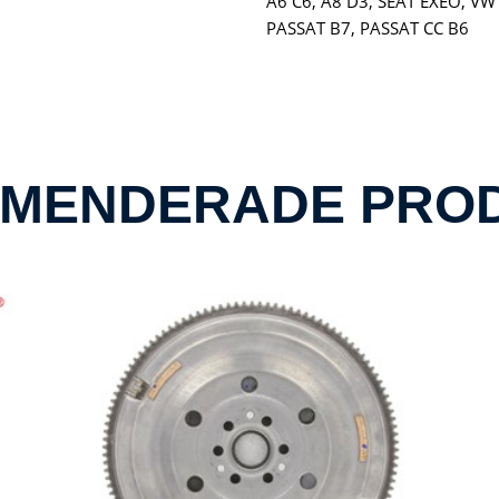
A6 C6, A8 D3, SEAT EXEO, VW C
PASSAT B7, PASSAT CC B6
MENDERADE PRO