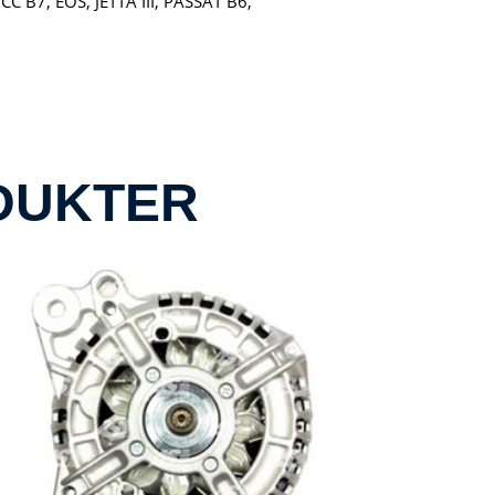
C B7, EOS, JETTA III, PASSAT B6,
DUKTER