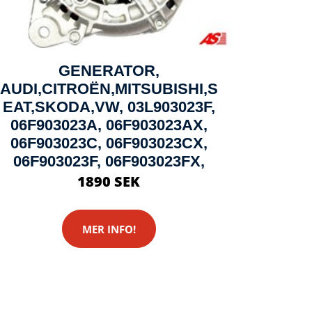
GENERATOR,
AUDI,CITROËN,MITSUBISHI,S
EAT,SKODA,VW, 03L903023F,
06F903023A, 06F903023AX,
06F903023C, 06F903023CX,
06F903023F, 06F903023FX,
1890 SEK
MER INFO!