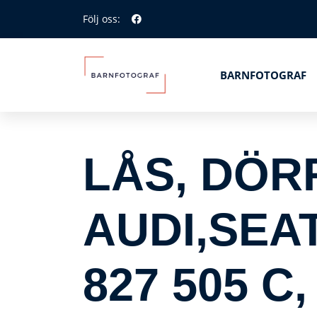
Följ oss:
BARNFOTOGRAF
LÅS, DÖR
AUDI,SEAT
827 505 C,