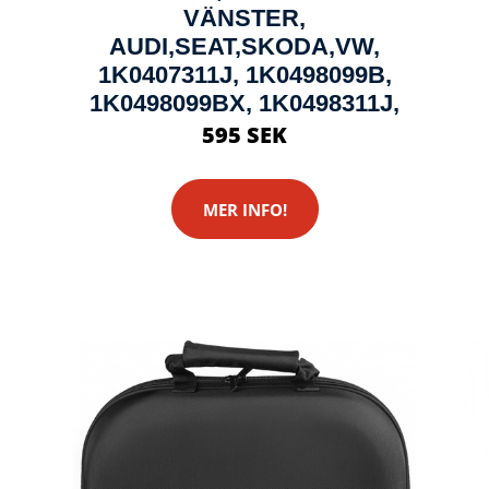
VÄNSTER,
AUDI,SEAT,SKODA,VW,
1K0407311J, 1K0498099B,
1K0498099BX, 1K0498311J,
595 SEK
MER INFO!