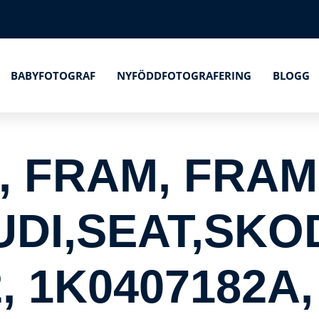
BABYFOTOGRAF
NYFÖDDFOTOGRAFERING
BLOGG
 FRAM, FRAM
UDI,SEAT,SKO
, 1K0407182A,