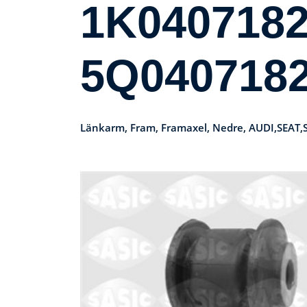
1K0407182
5Q040718
Länkarm, Fram, Framaxel, Nedre, AUDI,SEA