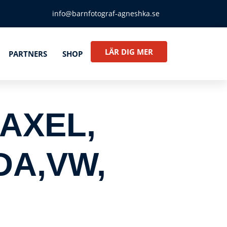
info@barnfotograf-agneshka.se
LÄR DIG MER
PARTNERS
SHOP
AXEL,
DA,VW,