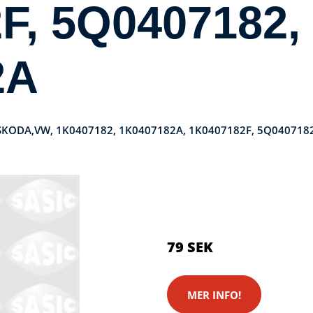
F, 5Q0407182,
2A
T,SKODA,VW, 1K0407182, 1K0407182A, 1K0407182F, 5Q040718
Kategorier:
Systemkameror
Brand:
Skruvat
79 SEK
MER INFO!