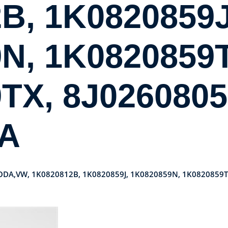
B, 1K0820859J
N, 1K0820859T
TX, 8J0260805
5A
KODA,VW, 1K0820812B, 1K0820859J, 1K0820859N, 1K0820859T
Kategorier:
Systemkameror