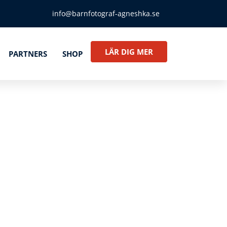
info@barnfotograf-agneshka.se
LÄR DIG MER
PARTNERS
SHOP