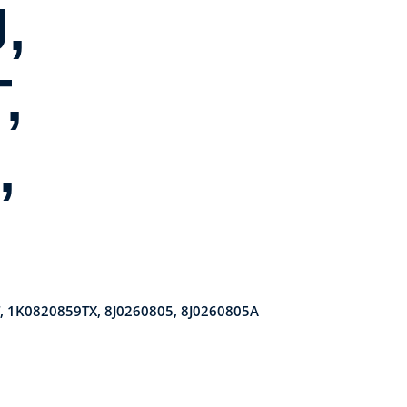
,
,
,
, 1K0820859TX, 8J0260805, 8J0260805A