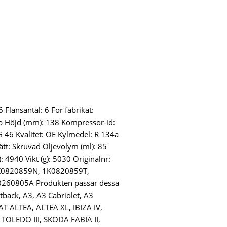
6 Flänsantal: 6 För fabrikat:
p Höjd (mm): 138 Kompressor-id:
46 Kvalitet: OE Kylmedel: R 134a
tt: Skruvad Oljevolym (ml): 85
: 4940 Vikt (g): 5030 Originalnr:
K0820859N, 1K0820859T,
0260805A Produkten passar dessa
tback, A3, A3 Cabriolet, A3
AT ALTEA, ALTEA XL, IBIZA IV,
, TOLEDO III, SKODA FABIA II,