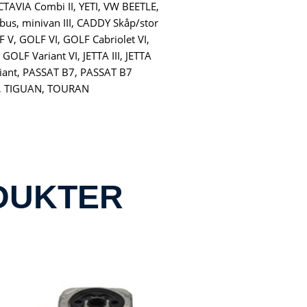
CTAVIA Combi II, YETI, VW BEETLE,
bus, minivan III, CADDY Skåp/stor
F V, GOLF VI, GOLF Cabriolet VI,
OLF Variant VI, JETTA III, JETTA
iant, PASSAT B7, PASSAT B7
II, TIGUAN, TOURAN
DUKTER