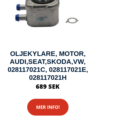
OLJEKYLARE, MOTOR,
AUDI,SEAT,SKODA,VW,
028117021C, 028117021E,
028117021H
689 SEK
MER INFO!