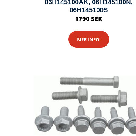
06H145100AK, 06H145100N,
06H145100S
1790 SEK
MER INFO!