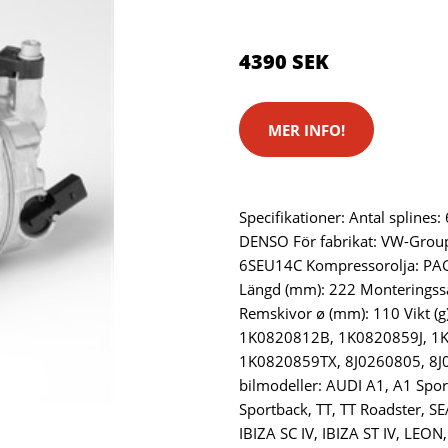
Brand:
Denso
4390 SEK
MER INFO!
Specifikationer: Antal splines: 
DENSO För fabrikat: VW-Grou
6SEU14C Kompressorolja: PAG 
Längd (mm): 222 Monteringssä
Remskivor ø (mm): 110 Vikt (g)
1K0820812B, 1K0820859J, 1
1K0820859TX, 8J0260805, 8J
bilmodeller: AUDI A1, A1 Spor
Sportback, TT, TT Roadster, SE
IBIZA SC IV, IBIZA ST IV, LEON