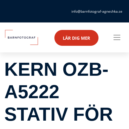
info@barnfotograf-agneshka.se
LÄR DIG MER
KERN OZB-
A5222
STATIV FÖR