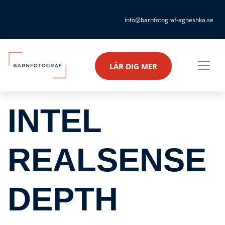
info@barnfotograf-agneshka.se
LÄR DIG MER
INTEL
REALSENSE
DEPTH