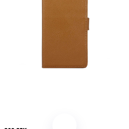
Kategorier:
Kameror
,
Stativ
Brand:
HTC
Color:
Brun