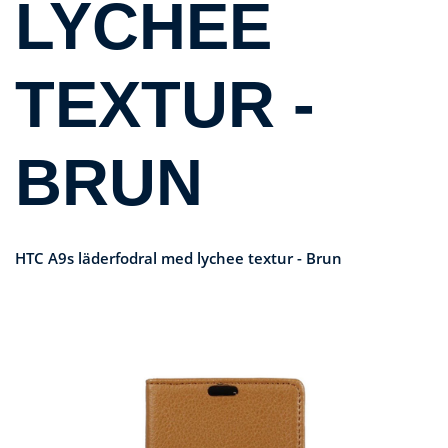
LYCHEE
TEXTUR -
BRUN
HTC A9s läderfodral med lychee textur - Brun