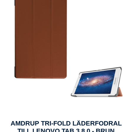
AMDRUP TRI-FOLD LÄDERFODRAL
TILL LENOVO TAB 3 8.0 - BRUN