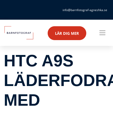
info@barnfotograf-agneshka.se
LÄR DIG MER
HTC A9S
LÄDERFODR
MED