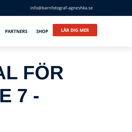
info@barnfotograf-agneshka.se
LÄR DIG MER
PARTNERS
SHOP
L FÖR
 7 -