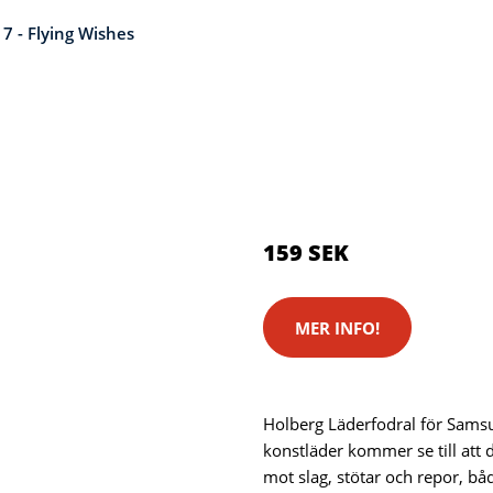
7 - Flying Wishes
Kategorier:
Kameror
,
Stativ
Brand:
Samsung
Color:
Flerfärgad
159 SEK
MER INFO!
Holberg Läderfodral för Samsu
konstläder kommer se till att
mot slag, stötar och repor, b