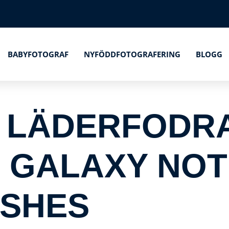
BABYFOTOGRAF
NYFÖDDFOTOGRAFERING
BLOGG
 LÄDERFODRA
GALAXY NOTE
ISHES