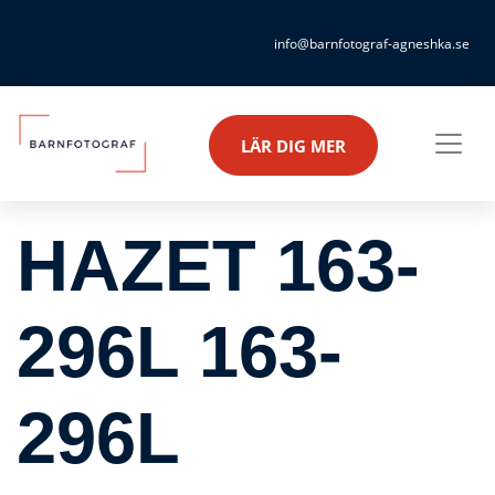
info@barnfotograf-agneshka.se
LÄR DIG MER
HAZET 163-
296L 163-
296L