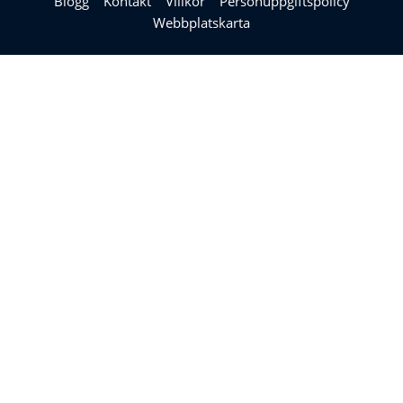
Blogg
Kontakt
Villkor
Personuppgiftspolicy
Webbplatskarta