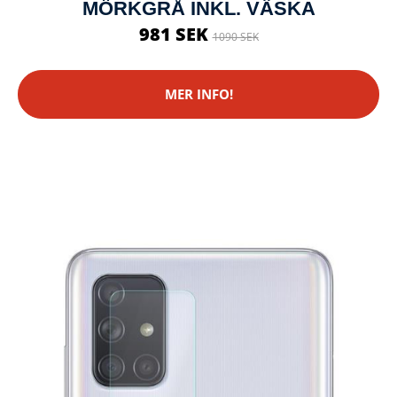
MÖRKGRÅ INKL. VÄSKA
981 SEK
1090 SEK
MER INFO!