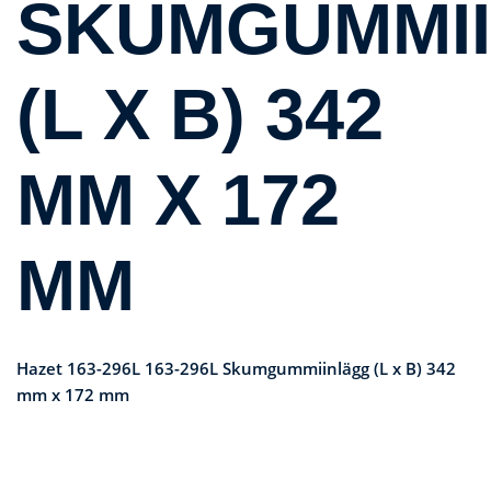
SKUMGUMMI
(L X B) 342
MM X 172
MM
Hazet 163-296L 163-296L Skumgummiinlägg (L x B) 342
mm x 172 mm