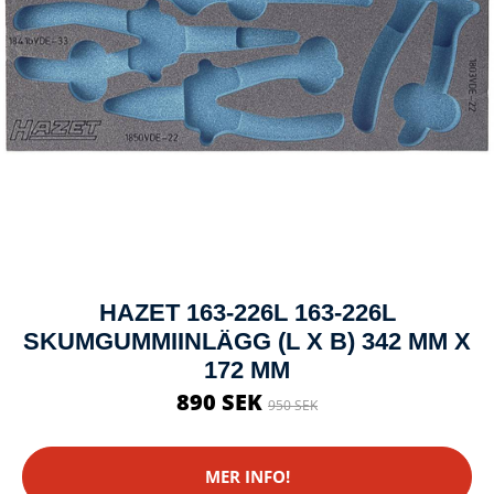
HAZET 163-226L 163-226L
SKUMGUMMIINLÄGG (L X B) 342 MM X
172 MM
890 SEK
950 SEK
MER INFO!