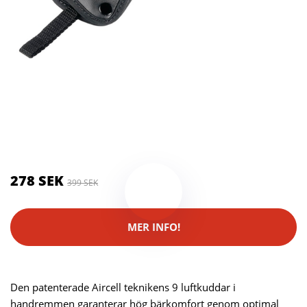
Kategorier:
Kameror
,
Stativ
Brand:
Hama
278 SEK
399 SEK
MER INFO!
Den patenterade Aircell teknikens 9 luftkuddar i
handremmen garanterar hög bärkomfort genom optimal