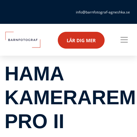
info@barnfotograf-agneshka.se
LÄR DIG MER
HAMA
KAMERAREM
PRO II