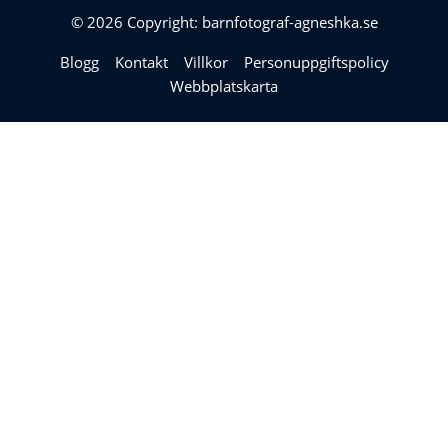
© 2026 Copyright: barnfotograf-agneshka.se
Blogg
Kontakt
Villkor
Personuppgiftspolicy
Webbplatskarta