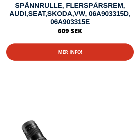
SPÄNNRULLE, FLERSPÅRSREM,
AUDI,SEAT,SKODA,VW, 06A903315D,
06A903315E
609 SEK
MER INFO!