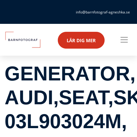
info@barnfotograf-agneshka.se
LÄR DIG MER
GENERATOR,
AUDI,SEAT,S
03L903024M,