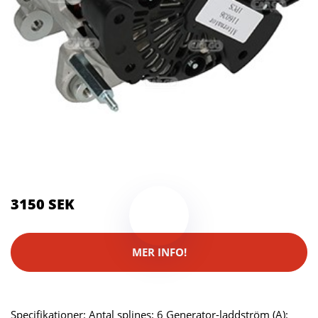
Kategorier:
Systemkameror
Brand:
Skruvat
3150 SEK
MER INFO!
Specifikationer: Antal splines: 6 Generator-laddström (A):