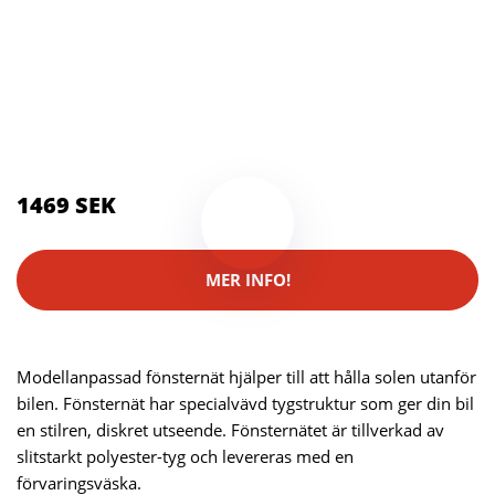
Kategorier:
Actionkameror
,
Kameror
Brand:
Skruvat
1469 SEK
MER INFO!
Modellanpassad fönsternät hjälper till att hålla solen utanför
bilen. Fönsternät har specialvävd tygstruktur som ger din bil
en stilren, diskret utseende. Fönsternätet är tillverkad av
slitstarkt polyester-tyg och levereras med en
förvaringsväska.