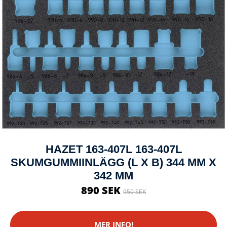
HAZET 163-407L 163-407L
SKUMGUMMIINLÄGG (L X B) 344 MM X
342 MM
890 SEK
950 SEK
MER INFO!