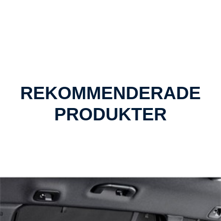
årsmodell: 01.2009 Färg: Svart För fabrikat: Toyota Prius
Hybrid 5 doors Produkten passar dessa bilmodeller:
TOYOTA PRIUS
REKOMMENDERADE
PRODUKTER