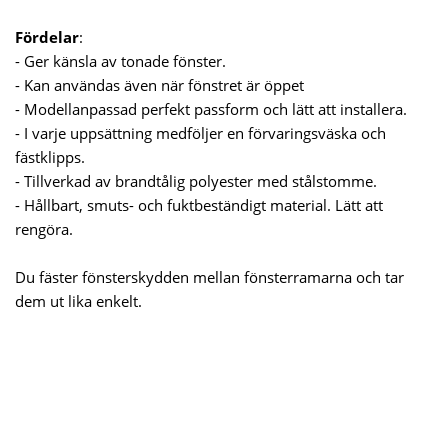
Fördelar
:
- Ger känsla av tonade fönster.
- Kan användas även när fönstret är öppet
- Modellanpassad perfekt passform och lätt att installera.
- I varje uppsättning medföljer en förvaringsväska och
fästklipps.
- Tillverkad av brandtålig polyester med stålstomme.
- Hållbart, smuts- och fuktbeständigt material. Lätt att
rengöra.
Du fäster fönsterskydden mellan fönsterramarna och tar
dem ut lika enkelt.
Specifikationer: Antal delar: 8 Fabrikat: Autostyle Från