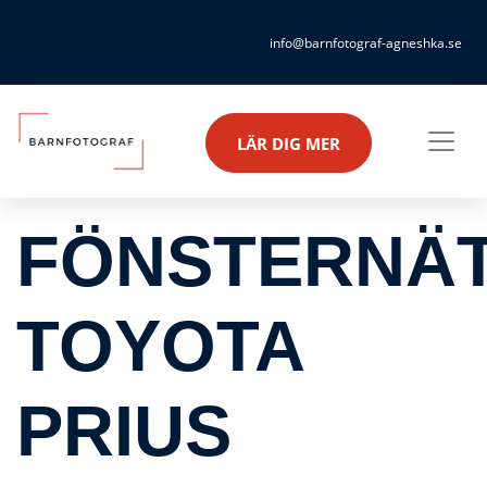
info@barnfotograf-agneshka.se
LÄR DIG MER
FÖNSTERNÄT
TOYOTA
PRIUS