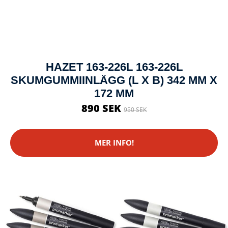
HAZET 163-226L 163-226L
SKUMGUMMIINLÄGG (L X B) 342 MM X
172 MM
890 SEK
950 SEK
MER INFO!