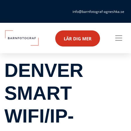
info@barnfotograf-agneshka.se
LÄR DIG MER
DENVER
SMART
WIFI/IP-