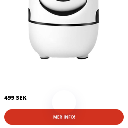
Kategorier:
Kameror
,
utomhus
,
Säkerhetskameror
Brand:
Denver
499 SEK
MER INFO!