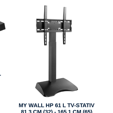
-
MY WALL HP 61 L TV-STATIV
81,3 CM (32) - 165,1 CM (65)