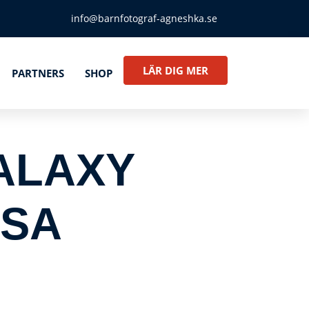
info@barnfotograf-agneshka.se
LÄR DIG MER
PARTNERS
SHOP
ALAXY
OSA