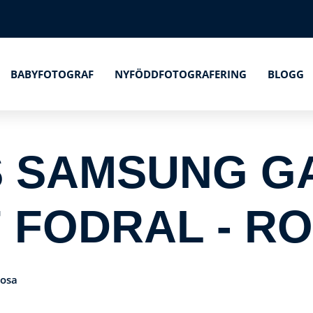
BABYFOTOGRAF
NYFÖDDFOTOGRAFERING
BLOGG
S SAMSUNG G
7 FODRAL - R
Rosa