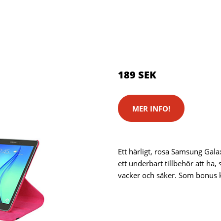
Kategorier:
Kameror
,
Stativ
Brand:
Samsung
Color:
Rosa
189 SEK
MER INFO!
Ett härligt, rosa Samsung Gala
ett underbart tillbehör att ha,
vacker och säker. Som bonus 